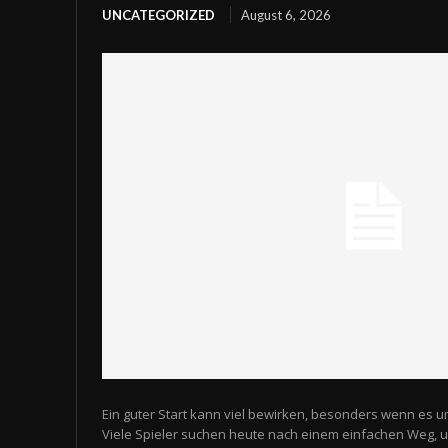
UNCATEGORIZED
August 6, 2026
Ein guter Start kann viel bewirken, besonders wenn es u
Viele Spieler suchen heute nach einem einfachen Weg,