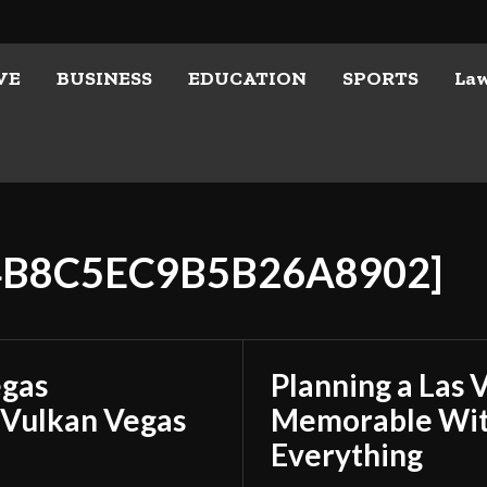
VE
BUSINESS
EDUCATION
SPORTS
La
E4B8C5EC9B5B26A8902]
egas
Planning a Las 
 Vulkan Vegas
Memorable With
Everything