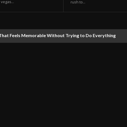
vegas...
rush to...
 That Feels Memorable Without Trying to Do Everything