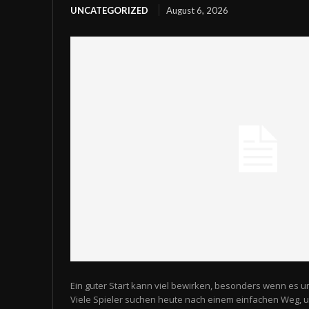
UNCATEGORIZED
August 6, 2026
Ein guter Start kann viel bewirken, besonders wenn es u
Viele Spieler suchen heute nach einem einfachen Weg,