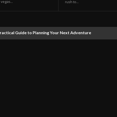
vegas...
rush to...
ractical Guide to Planning Your Next Adventure