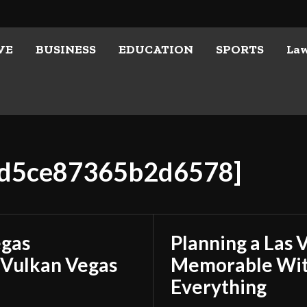
VE
BUSINESS
EDUCATION
SPORTS
La
5ed5ce87365b2d6578]
egas
Planning a Las 
 Vulkan Vegas
Memorable With
Everything