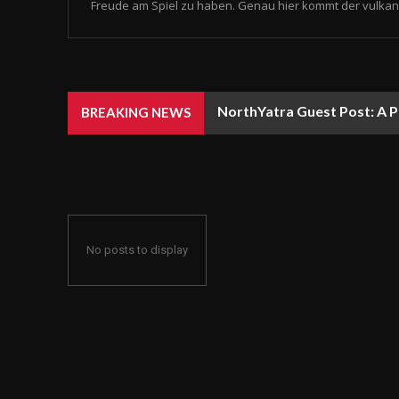
Freude am Spiel zu haben. Genau hier kommt der vulkan 
NorthYatra Guest Post: A P
BREAKING NEWS
No posts to display