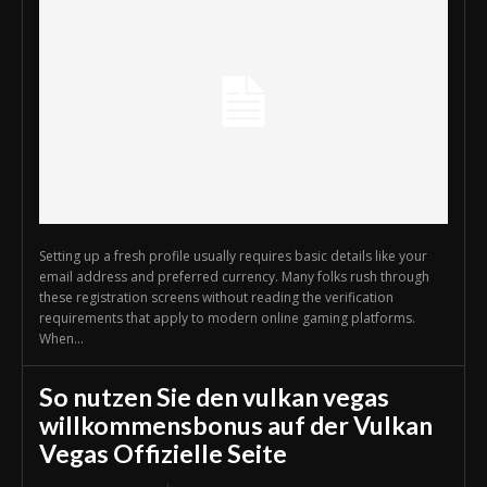
Setting up a fresh profile usually requires basic details like your
email address and preferred currency. Many folks rush through
these registration screens without reading the verification
requirements that apply to modern online gaming platforms.
When...
So nutzen Sie den vulkan vegas
willkommensbonus auf der Vulkan
Vegas Offizielle Seite