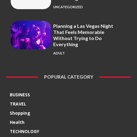
UNCATEGORIZED
Planning a Las Vegas Night
That Feels Memorable
Without Trying to Do
Everything
ADULT
POPURAL CATEGORY
BUSINESS
TRAVEL
Shopping
Health
TECHNOLOGY