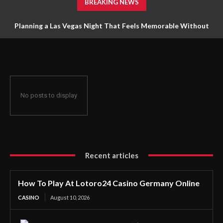
BREAKING NEWS
Planning a Las Vegas Night That Feels Memorable Without
Trying to Do Everything
No posts to display
Recent articles
How To Play At Lotoro24 Casino Germany Online
CASINO
August 10, 2026