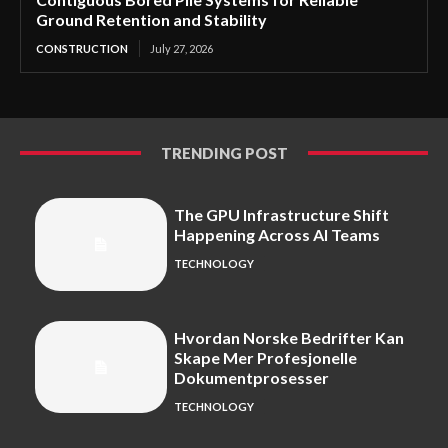
Ground Retention and Stability
CONSTRUCTION
July 27, 2026
TRENDING POST
The GPU Infrastructure Shift
Happening Across AI Teams
TECHNOLOGY
Hvordan Norske Bedrifter Kan
Skape Mer Profesjonelle
Dokumentprosesser
TECHNOLOGY