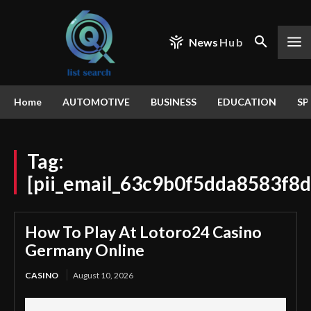
News
Hub
Home
AUTOMOTIVE
BUSINESS
EDUCATION
SP
Tag:
[pii_email_63c9b0f5dda8583f8d
How To Play At Lotoro24 Casino
Germany Online
CASINO
August 10, 2026