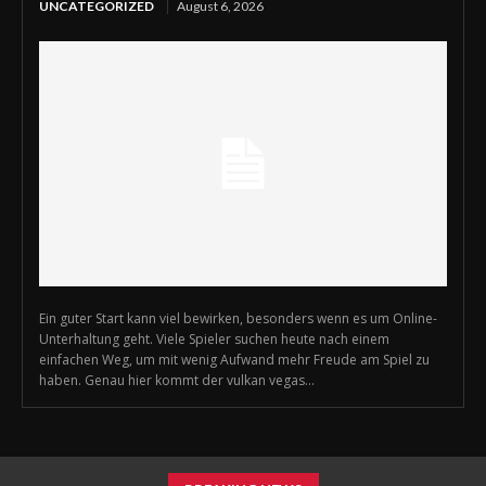
UNCATEGORIZED
August 6, 2026
Ein guter Start kann viel bewirken, besonders wenn es um Online-
Unterhaltung geht. Viele Spieler suchen heute nach einem
einfachen Weg, um mit wenig Aufwand mehr Freude am Spiel zu
haben. Genau hier kommt der vulkan vegas...