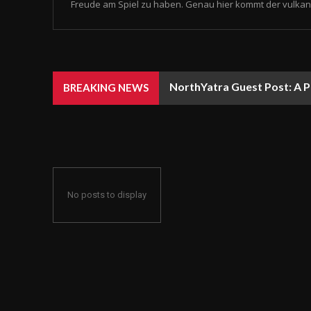
Freude am Spiel zu haben. Genau hier kommt der vulkan 
NorthYatra Guest Post: A P
BREAKING NEWS
No posts to display