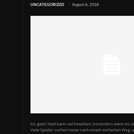
UNCATEGORIZED
August 6, 2026
Ein guter Start kann viel bewirken, besonders wenn es u
Viele Spieler suchen heute nach einem einfachen Weg,