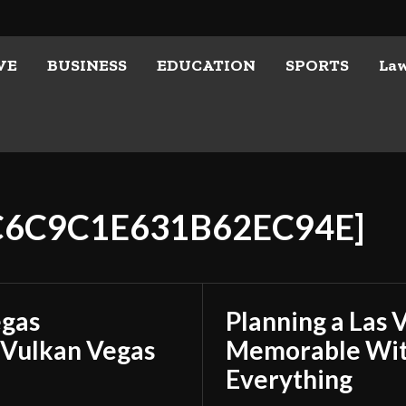
VE
BUSINESS
EDUCATION
SPORTS
La
2C6C9C1E631B62EC94E]
egas
Planning a Las 
 Vulkan Vegas
Memorable With
Everything