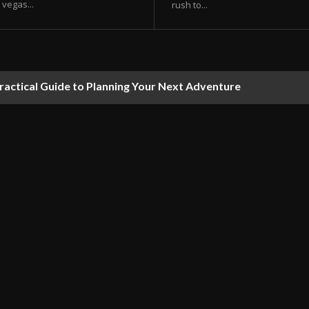
vegas...
rush to...
ractical Guide to Planning Your Next Adventure