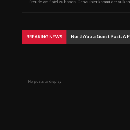
Freude am Spiel zu haben. Genau hier kommt der vulkan 
NorthYatra Guest Post: A P
BREAKING NEWS
No posts to display