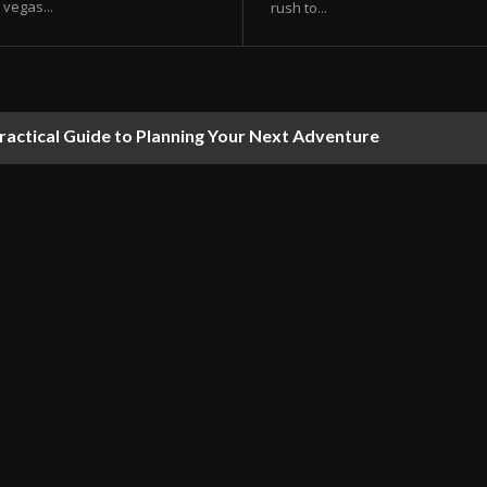
vegas...
rush to...
ractical Guide to Planning Your Next Adventure