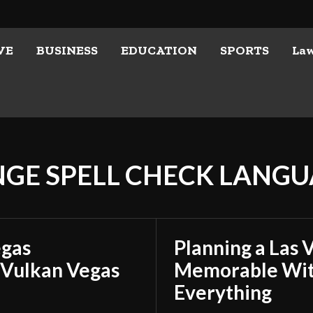
VE
BUSINESS
EDUCATION
SPORTS
La
GE SPELL CHECK LANGU
egas
Planning a Las 
 Vulkan Vegas
Memorable With
Everything