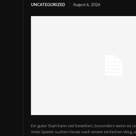
UNCATEGORIZED
August 6, 2026
Ein guter Start kann viel bewirken, besonders wenn es u
Viele Spieler suchen heute nach einem einfachen Weg,