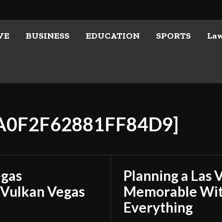
VE
BUSINESS
EDUCATION
SPORTS
La
CA0F2F62881FF84D9]
egas
Planning a Las 
 Vulkan Vegas
Memorable With
Everything