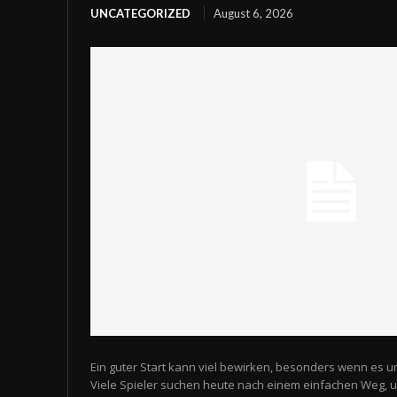
UNCATEGORIZED
August 6, 2026
Ein guter Start kann viel bewirken, besonders wenn es u
Viele Spieler suchen heute nach einem einfachen Weg,