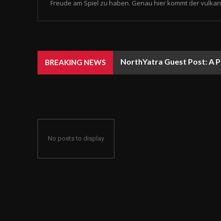
Freude am Spiel zu haben. Genau hier kommt der vulkan 
NorthYatra Guest Post: A P
BREAKING NEWS
No posts to display