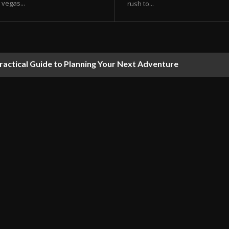
vegas...
rush to...
ractical Guide to Planning Your Next Adventure