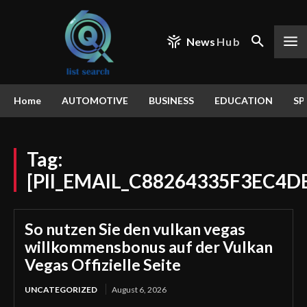
News
Hub
Home
AUTOMOTIVE
BUSINESS
EDUCATION
SP
Tag:
[PII_EMAIL_C88264335F3EC4D
So nutzen Sie den vulkan vegas
willkommensbonus auf der Vulkan
Vegas Offizielle Seite
UNCATEGORIZED
August 6, 2026