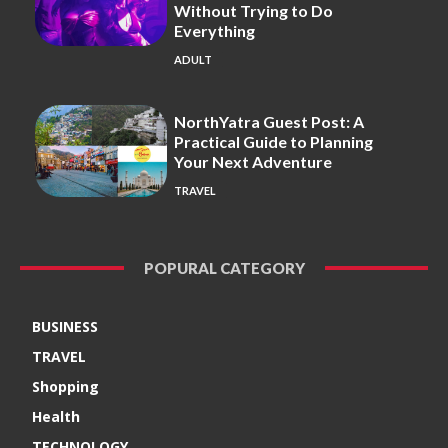
Without Trying to Do
Everything
ADULT
NorthYatra Guest Post: A
Practical Guide to Planning
Your Next Adventure
TRAVEL
POPURAL CATEGORY
BUSINESS
TRAVEL
Shopping
Health
TECHNOLOGY