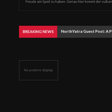
Freude am Spiel zu haben. Genau hier kommt der vulkan 
NorthYatra Guest Post: A P
BREAKING NEWS
No posts to display