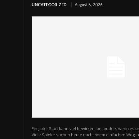
UNCATEGORIZED
August 6, 2026
Ein guter Start kann viel bewirken, besonders wenn es u
Viele Spieler suchen heute nach einem einfachen Weg,