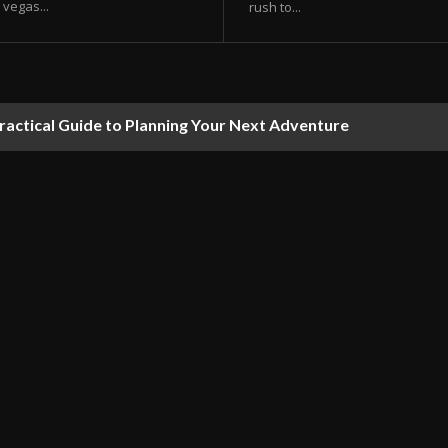
vegas...
rush to...
ractical Guide to Planning Your Next Adventure