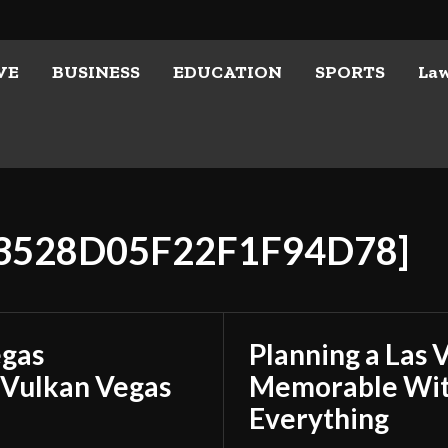
VE
BUSINESS
EDUCATION
SPORTS
La
A3528D05F22F1F94D78]
egas
Planning a Las 
 Vulkan Vegas
Memorable With
Everything