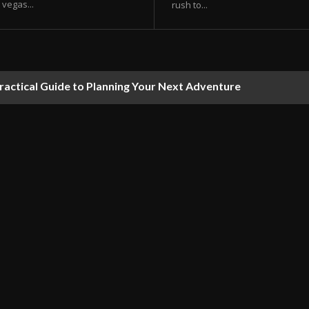
vegas...
rush to...
ractical Guide to Planning Your Next Adventure