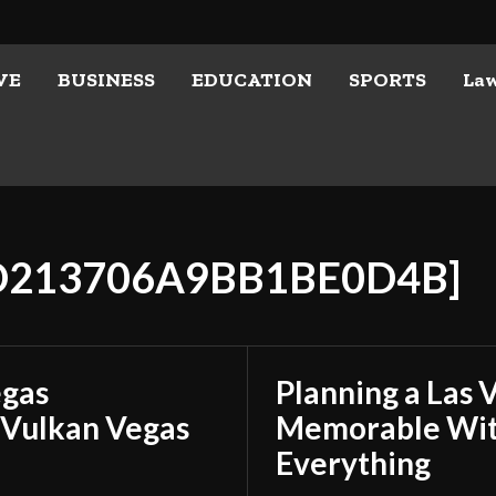
VE
BUSINESS
EDUCATION
SPORTS
La
5D213706A9BB1BE0D4B]
egas
Planning a Las 
 Vulkan Vegas
Memorable With
Everything