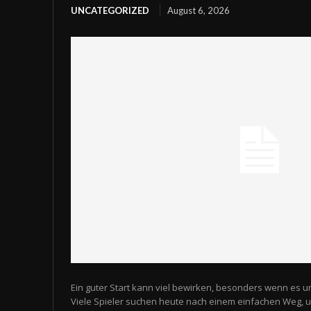
UNCATEGORIZED
August 6, 2026
Ein guter Start kann viel bewirken, besonders wenn es u
Viele Spieler suchen heute nach einem einfachen Weg,