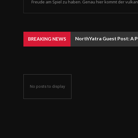
Freude am Spiel zu haben. Genau hier kommt der vulkan 
NorthYatra Guest Post: A P
BREAKING NEWS
No posts to display