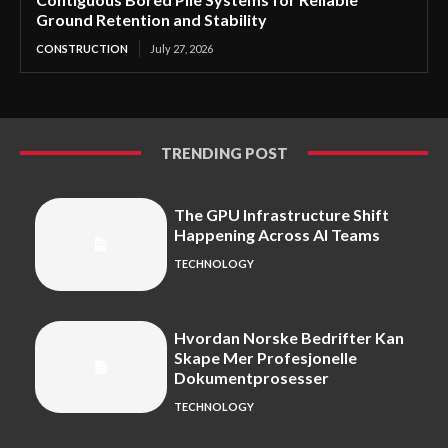
Ground Retention and Stability
CONSTRUCTION
July 27, 2026
TRENDING POST
The GPU Infrastructure Shift
Happening Across AI Teams
TECHNOLOGY
Hvordan Norske Bedrifter Kan
Skape Mer Profesjonelle
Dokumentprosesser
TECHNOLOGY