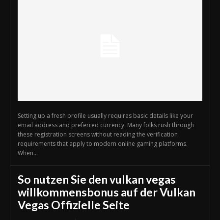
Setting up a fresh profile usually requires basic details like your
email address and preferred currency. Many folks rush through
these registration screens without reading the verification
requirements that apply to modern online gaming platforms.
When...
So nutzen Sie den vulkan vegas
willkommensbonus auf der Vulkan
Vegas Offizielle Seite