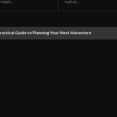
vegas...
rush to...
ractical Guide to Planning Your Next Adventure