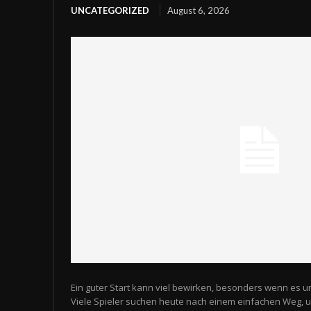
UNCATEGORIZED
August 6, 2026
Ein guter Start kann viel bewirken, besonders wenn es u
Viele Spieler suchen heute nach einem einfachen Weg,