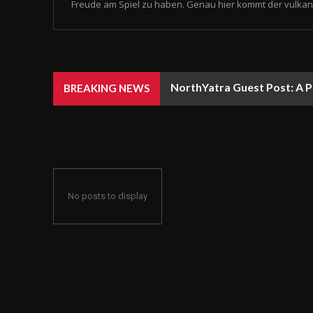
Freude am Spiel zu haben. Genau hier kommt der vulkan 
NorthYatra Guest Post: A P
BREAKING NEWS
No posts to display