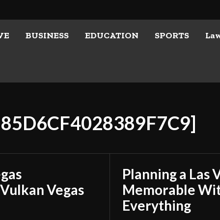
VE
BUSINESS
EDUCATION
SPORTS
La
7585D6CF4028389F7C9]
egas
Planning a Las 
 Vulkan Vegas
Memorable With
Everything