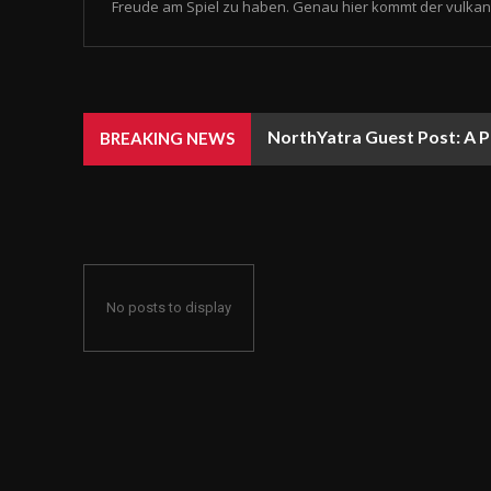
Freude am Spiel zu haben. Genau hier kommt der vulkan 
NorthYatra Guest Post: A P
BREAKING NEWS
No posts to display