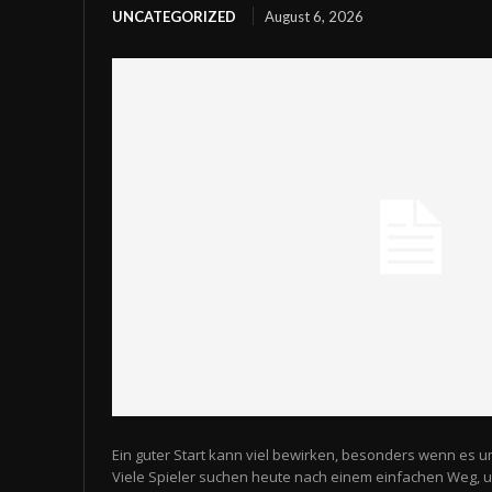
UNCATEGORIZED
August 6, 2026
Ein guter Start kann viel bewirken, besonders wenn es u
Viele Spieler suchen heute nach einem einfachen Weg,