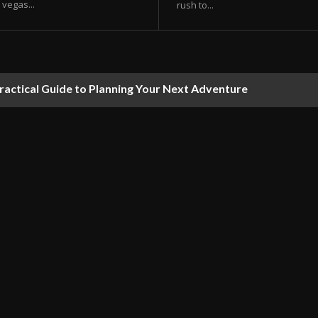
vegas...
rush to...
ractical Guide to Planning Your Next Adventure