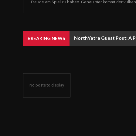
Freude am Spiel zu haben. Genau hier kommt der vulkan 
NorthYatra Guest Post: A P
BREAKING NEWS
No posts to display