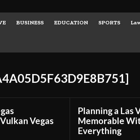
VE
BUSINESS
EDUCATION
SPORTS
La
5A4A05D5F63D9E8B751]
egas
Planning a Las 
 Vulkan Vegas
Memorable With
Everything