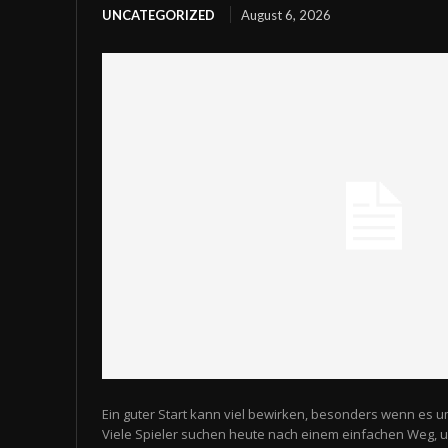
UNCATEGORIZED
August 6, 2026
Ein guter Start kann viel bewirken, besonders wenn es u
Viele Spieler suchen heute nach einem einfachen Weg,