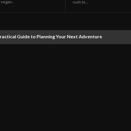
vegas...
rush to...
ractical Guide to Planning Your Next Adventure