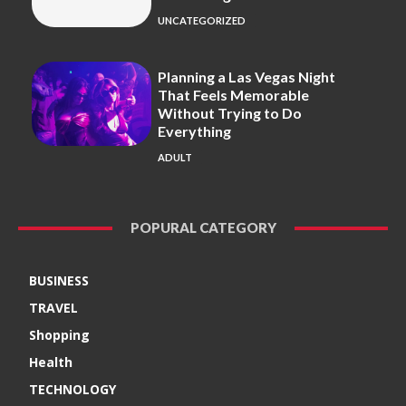
UNCATEGORIZED
Planning a Las Vegas Night
That Feels Memorable
Without Trying to Do
Everything
ADULT
POPURAL CATEGORY
BUSINESS
TRAVEL
Shopping
Health
TECHNOLOGY