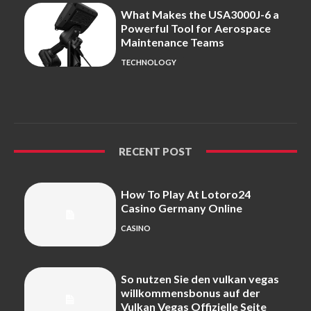
What Makes the USA3000J-6 a
Powerful Tool for Aerospace
Maintenance Teams
TECHNOLOGY
RECENT POST
How To Play At Lotoro24
Casino Germany Online
CASINO
So nutzen Sie den vulkan vegas
willkommensbonus auf der
Vulkan Vegas Offizielle Seite