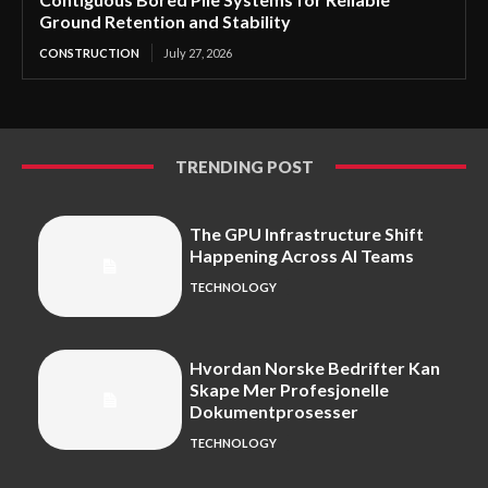
Ground Retention and Stability
CONSTRUCTION
July 27, 2026
TRENDING POST
The GPU Infrastructure Shift
Happening Across AI Teams
TECHNOLOGY
Hvordan Norske Bedrifter Kan
Skape Mer Profesjonelle
Dokumentprosesser
TECHNOLOGY