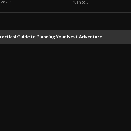
vegas...
rush to...
ractical Guide to Planning Your Next Adventure