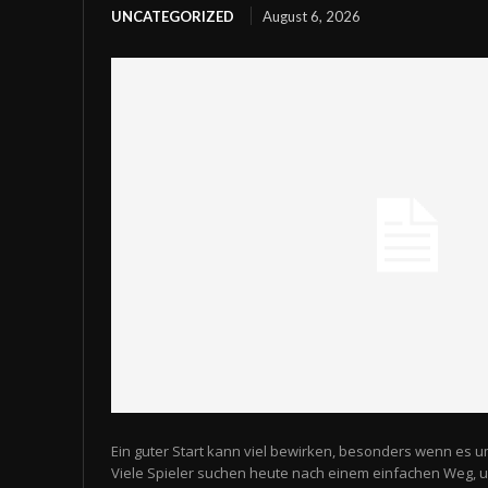
UNCATEGORIZED
August 6, 2026
Ein guter Start kann viel bewirken, besonders wenn es u
Viele Spieler suchen heute nach einem einfachen Weg,