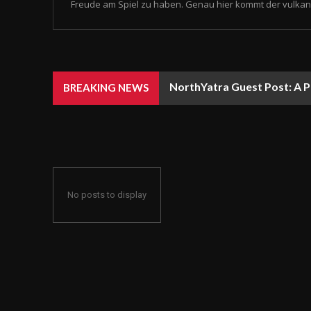
Freude am Spiel zu haben. Genau hier kommt der vulkan 
NorthYatra Guest Post: A P
BREAKING NEWS
No posts to display