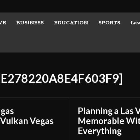
VE
BUSINESS
EDUCATION
SPORTS
La
27E278220A8E4F603F9]
egas
Planning a Las 
 Vulkan Vegas
Memorable With
Everything