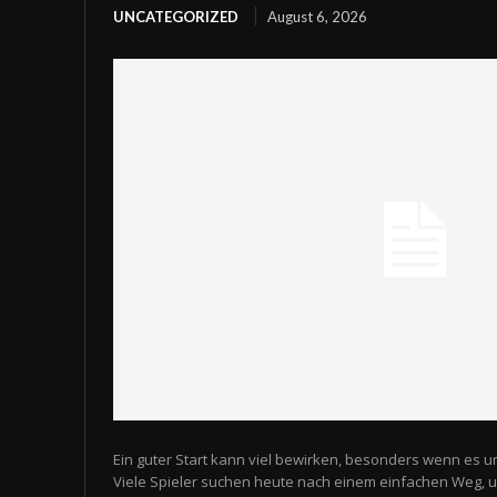
UNCATEGORIZED
August 6, 2026
Ein guter Start kann viel bewirken, besonders wenn es u
Viele Spieler suchen heute nach einem einfachen Weg,