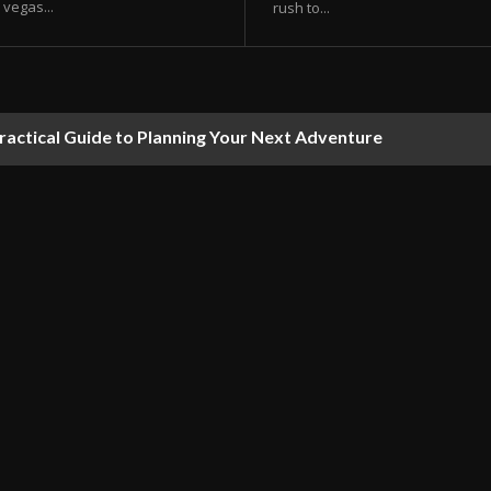
vegas...
rush to...
ractical Guide to Planning Your Next Adventure