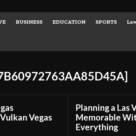
VE
BUSINESS
EDUCATION
SPORTS
La
A7B60972763AA85D45A]
egas
Planning a Las 
 Vulkan Vegas
Memorable With
Everything