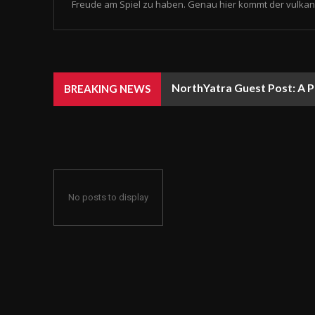
Freude am Spiel zu haben. Genau hier kommt der vulkan 
NorthYatra Guest Post: A P
BREAKING NEWS
No posts to display