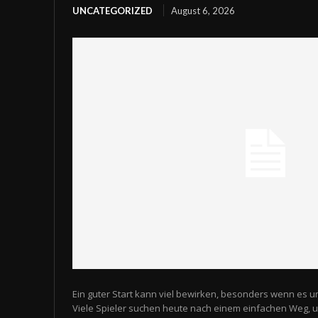
UNCATEGORIZED
August 6, 2026
Ein guter Start kann viel bewirken, besonders wenn es u
Viele Spieler suchen heute nach einem einfachen Weg,