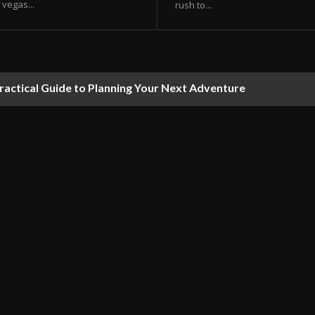
vegas...
rush to...
ractical Guide to Planning Your Next Adventure