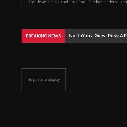
Freude am Spiel zu haben. Genau hier kommt der vulkan 
NorthYatra Guest Post: A P
BREAKING NEWS
No posts to display