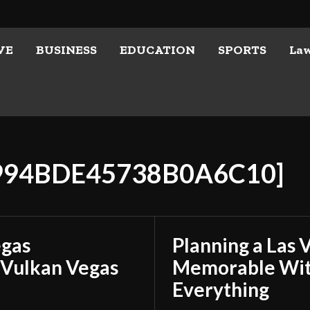
VE
BUSINESS
EDUCATION
SPORTS
La
0994BDE45738B0A6C10]
egas
Planning a Las 
 Vulkan Vegas
Memorable With
Everything