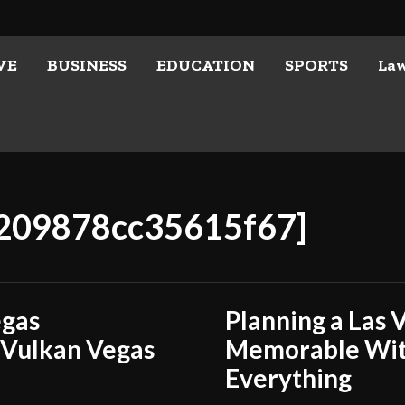
VE
BUSINESS
EDUCATION
SPORTS
La
d209878cc35615f67]
egas
Planning a Las 
 Vulkan Vegas
Memorable With
Everything