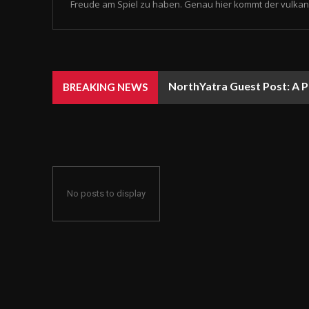
Freude am Spiel zu haben. Genau hier kommt der vulkan 
NorthYatra Guest Post: A P
BREAKING NEWS
No posts to display