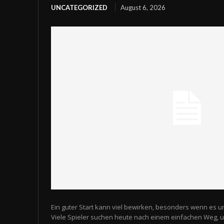
UNCATEGORIZED
August 6, 2026
Ein guter Start kann viel bewirken, besonders wenn es u
Viele Spieler suchen heute nach einem einfachen Weg,