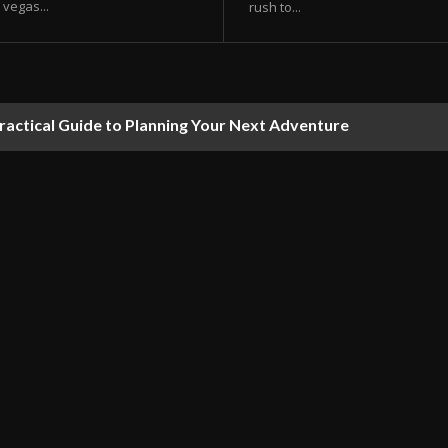
vegas...
rush to...
ractical Guide to Planning Your Next Adventure