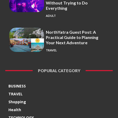
Without Trying to Do
Everything
ADULT
NorthYatra Guest Post: A
Practical Guide to Planning
Your Next Adventure
TRAVEL
POPURAL CATEGORY
BUSINESS
TRAVEL
Shopping
Health
TECHNOLOGY