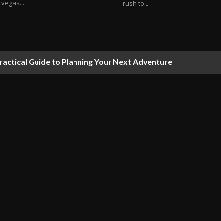
vegas...
rush to...
ractical Guide to Planning Your Next Adventure