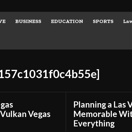
VE
BUSINESS
EDUCATION
SPORTS
La
e157c1031f0c4b55e]
egas
Planning a Las 
 Vulkan Vegas
Memorable With
Everything