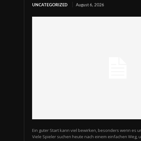
UNCATEGORIZED
August 6, 2026
Ein guter Start kann viel bewirken, besonders wenn es u
Viele Spieler suchen heute nach einem einfachen Weg,