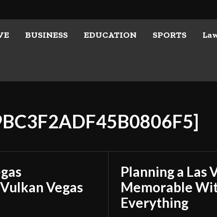
VE
BUSINESS
EDUCATION
SPORTS
La
C9BC3F2ADF45B0806F5]
egas
Planning a Las 
 Vulkan Vegas
Memorable With
Everything