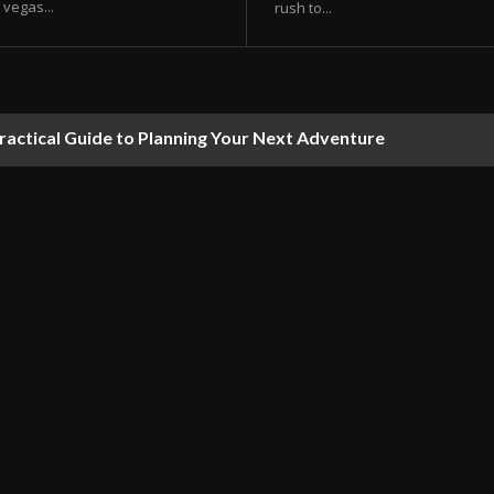
vegas...
rush to...
ractical Guide to Planning Your Next Adventure