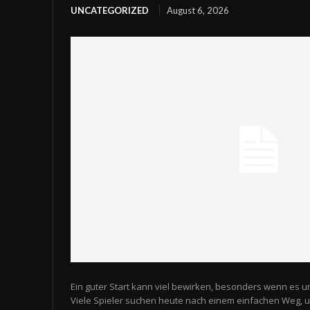
UNCATEGORIZED
August 6, 2026
Ein guter Start kann viel bewirken, besonders wenn es u
Viele Spieler suchen heute nach einem einfachen Weg,