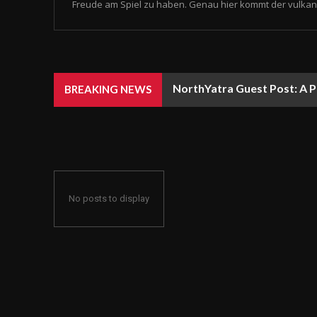
Freude am Spiel zu haben. Genau hier kommt der vulkan 
NorthYatra Guest Post: A P
BREAKING NEWS
No posts to display