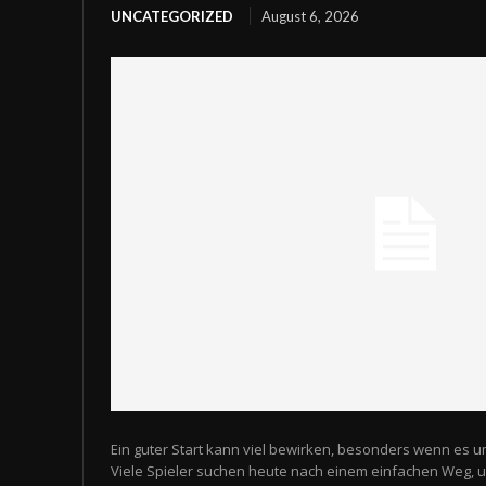
UNCATEGORIZED
August 6, 2026
Ein guter Start kann viel bewirken, besonders wenn es u
Viele Spieler suchen heute nach einem einfachen Weg,