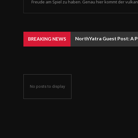
Freude am Spiel zu haben. Genau hier kommt der vulkan 
NorthYatra Guest Post: A P
BREAKING NEWS
No posts to display