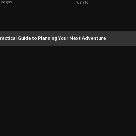
vegas...
rush to...
ractical Guide to Planning Your Next Adventure