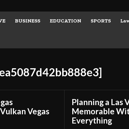
VE
BUSINESS
EDUCATION
SPORTS
La
71ea5087d42bb888e3]
egas
Planning a Las 
 Vulkan Vegas
Memorable With
Everything