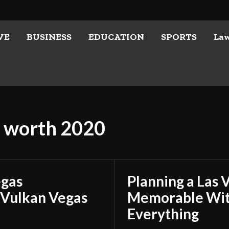
VE
BUSINESS
EDUCATION
SPORTS
La
t worth 2020
egas
Planning a Las 
 Vulkan Vegas
Memorable With
Everything