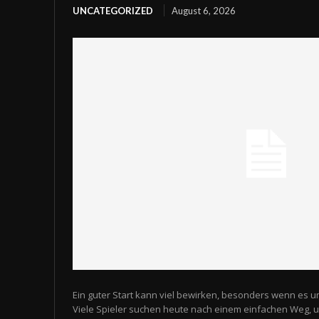
UNCATEGORIZED
August 6, 2026
Ein guter Start kann viel bewirken, besonders wenn es u
Viele Spieler suchen heute nach einem einfachen Weg,