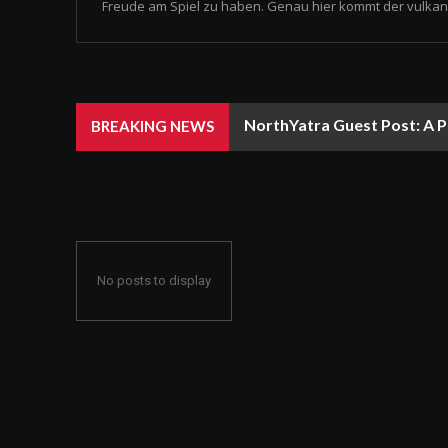
Freude am Spiel zu haben. Genau hier kommt der vulkan 
NorthYatra Guest Post: A P
BREAKING NEWS
No posts to display