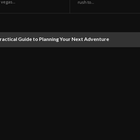
vegas...
rush to...
ractical Guide to Planning Your Next Adventure