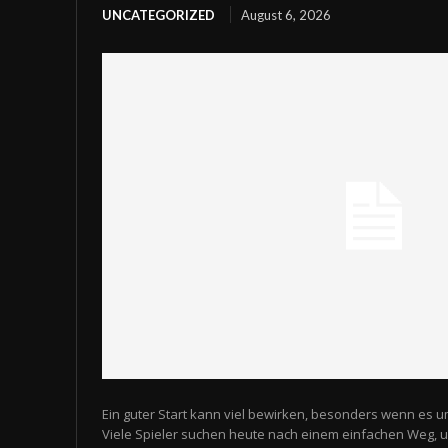
UNCATEGORIZED
August 6, 2026
Ein guter Start kann viel bewirken, besonders wenn es u
Viele Spieler suchen heute nach einem einfachen Weg,