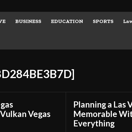
VE
BUSINESS
EDUCATION
SPORTS
La
78D284BE3B7D]
egas
Planning a Las 
 Vulkan Vegas
Memorable With
Everything