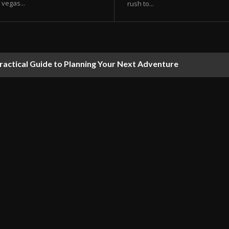
vegas...
rush to...
ractical Guide to Planning Your Next Adventure