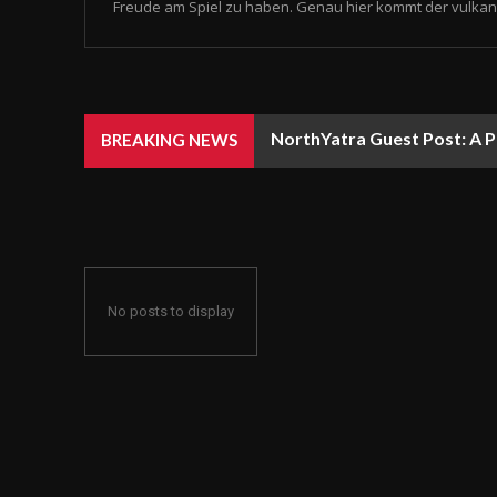
Freude am Spiel zu haben. Genau hier kommt der vulkan 
NorthYatra Guest Post: A P
BREAKING NEWS
No posts to display