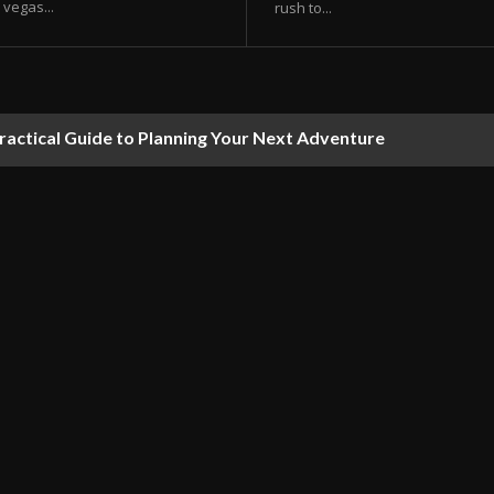
vegas...
rush to...
ractical Guide to Planning Your Next Adventure