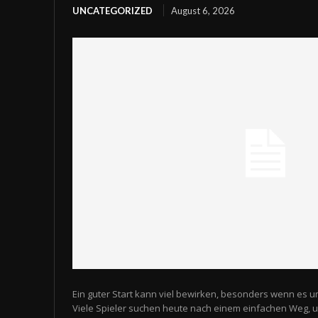
UNCATEGORIZED
August 6, 2026
Ein guter Start kann viel bewirken, besonders wenn es u
Viele Spieler suchen heute nach einem einfachen Weg,