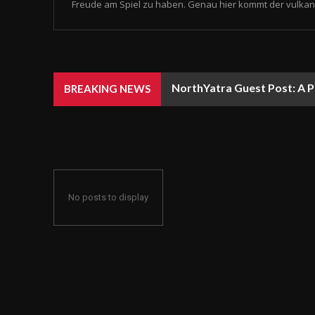
Freude am Spiel zu haben. Genau hier kommt der vulkan 
NorthYatra Guest Post: A P
BREAKING NEWS
No posts to display