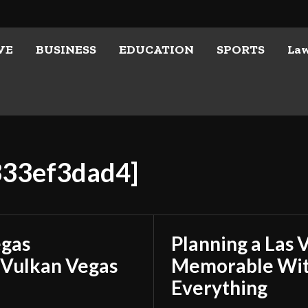
VE
BUSINESS
EDUCATION
SPORTS
La
333ef3dad4]
egas
Planning a Las 
 Vulkan Vegas
Memorable With
Everything