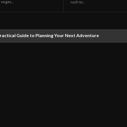
vegas...
rush to...
ractical Guide to Planning Your Next Adventure