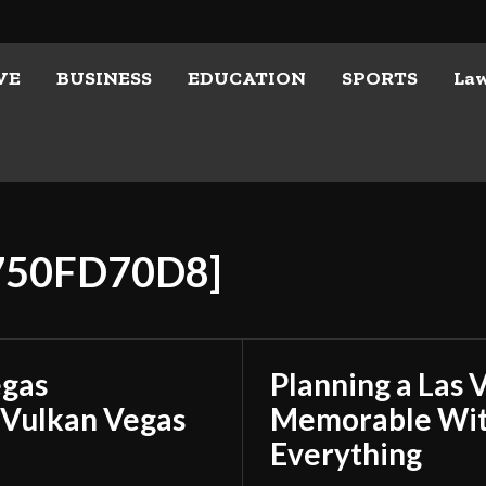
VE
BUSINESS
EDUCATION
SPORTS
La
750FD70D8]
egas
Planning a Las 
 Vulkan Vegas
Memorable With
Everything