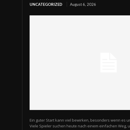
UNCATEGORIZED
August 6, 2026
Ein guter Start kann viel bewirken, besonders wenn es u
Viele Spieler suchen heute nach einem einfachen Weg,