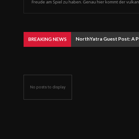
Freude am Spiel zu haben. Genau hier kommt der vulkan 
NorthYatra Guest Post: A P
BREAKING NEWS
No posts to display