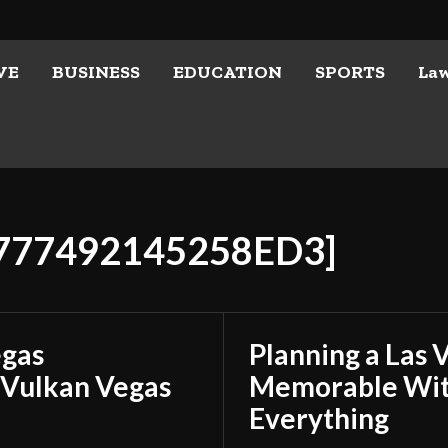
VE
BUSINESS
EDUCATION
SPORTS
La
B777492145258ED3]
egas
Planning a Las 
 Vulkan Vegas
Memorable With
Everything