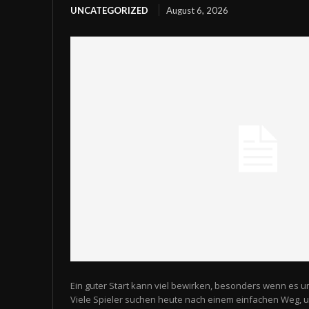
UNCATEGORIZED
August 6, 2026
Ein guter Start kann viel bewirken, besonders wenn es u
Viele Spieler suchen heute nach einem einfachen Weg,