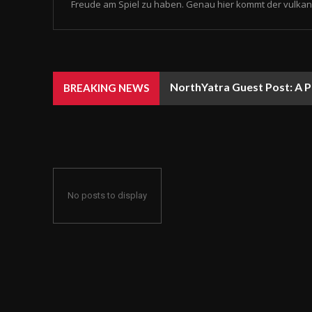
Freude am Spiel zu haben. Genau hier kommt der vulkan 
NorthYatra Guest Post: A P
BREAKING NEWS
No posts to display