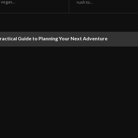
vegas...
rush to...
ractical Guide to Planning Your Next Adventure