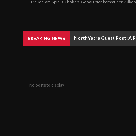
Freude am Spiel zu haben. Genau hier kommt der vulkan 
NorthYatra Guest Post: A P
BREAKING NEWS
No posts to display