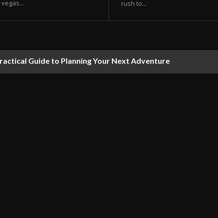
vegas...
rush to...
ractical Guide to Planning Your Next Adventure