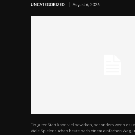
UNCATEGORIZED
August 6, 2026
Ein guter Start kann viel bewirken, besonders wenn es u
Viele Spieler suchen heute nach einem einfachen Weg,