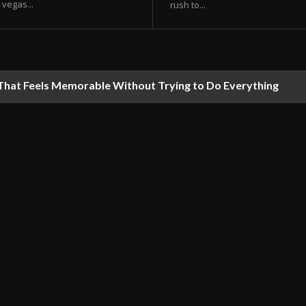
vegas...
rush to...
 That Feels Memorable Without Trying to Do Everything