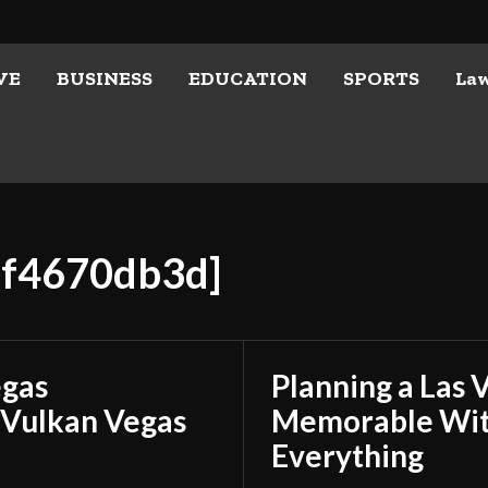
VE
BUSINESS
EDUCATION
SPORTS
La
9f4670db3d]
egas
Planning a Las 
 Vulkan Vegas
Memorable With
Everything