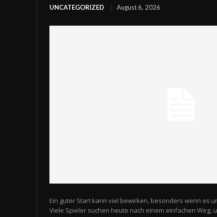
UNCATEGORIZED
August 6, 2026
Ein guter Start kann viel bewirken, besonders wenn es u
Viele Spieler suchen heute nach einem einfachen Weg,