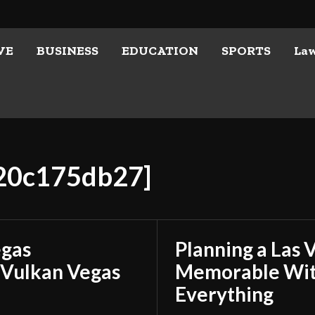
VE
BUSINESS
EDUCATION
SPORTS
La
e20c175db27]
egas
Planning a Las 
 Vulkan Vegas
Memorable With
Everything