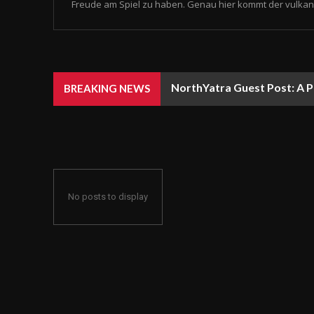
Freude am Spiel zu haben. Genau hier kommt der vulkan 
NorthYatra Guest Post: A P
BREAKING NEWS
No posts to display