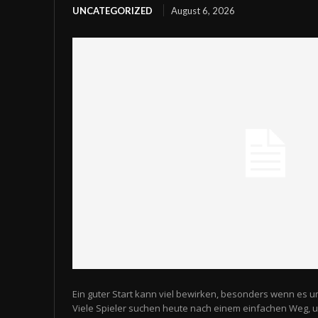
UNCATEGORIZED
August 6, 2026
Ein guter Start kann viel bewirken, besonders wenn es u
Viele Spieler suchen heute nach einem einfachen Weg,