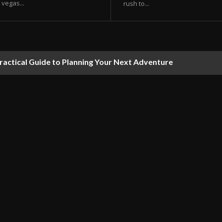
vegas...
rush to...
ractical Guide to Planning Your Next Adventure