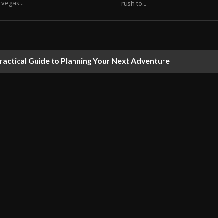
vegas...
rush to...
ractical Guide to Planning Your Next Adventure