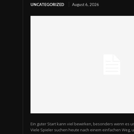
UNCATEGORIZED
August 6, 2026
Ein guter Start kann viel bewirken, besonders wenn es u
Viele Spieler suchen heute nach einem einfachen Weg,