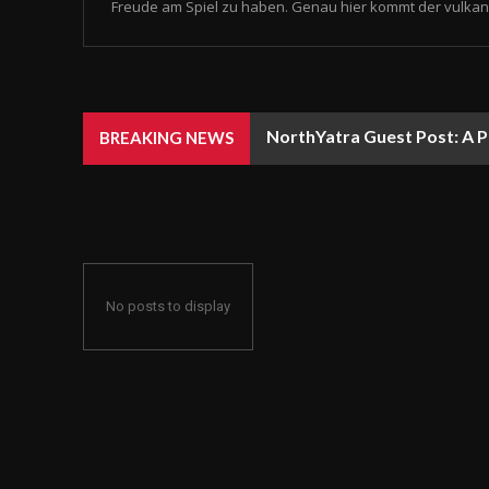
Freude am Spiel zu haben. Genau hier kommt der vulkan 
NorthYatra Guest Post: A P
BREAKING NEWS
No posts to display