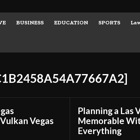
VE
BUSINESS
EDUCATION
SPORTS
La
7C1B2458A54A77667A2]
egas
Planning a Las 
 Vulkan Vegas
Memorable With
Everything