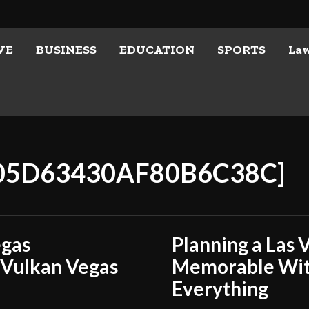
VE
BUSINESS
EDUCATION
SPORTS
La
605D63430AF80B6C38C]
egas
Planning a Las 
 Vulkan Vegas
Memorable With
Everything