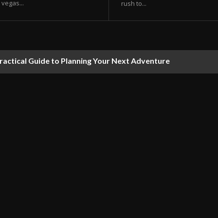
vegas...
rush to...
ractical Guide to Planning Your Next Adventure