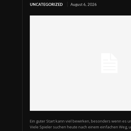
UNCATEGORIZED
August 6, 2026
Ein guter Start kann viel bewirken, besonders wenn es u
Viele Spieler suchen heute nach einem einfachen Weg,