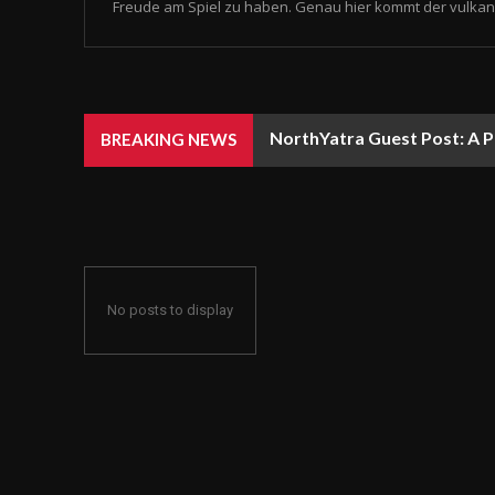
Freude am Spiel zu haben. Genau hier kommt der vulkan 
NorthYatra Guest Post: A P
BREAKING NEWS
No posts to display