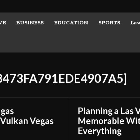
VE
BUSINESS
EDUCATION
SPORTS
La
03473FA791EDE4907A5]
egas
Planning a Las 
 Vulkan Vegas
Memorable With
Everything