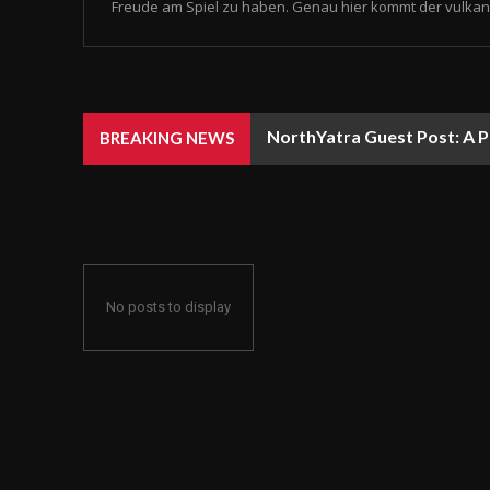
Freude am Spiel zu haben. Genau hier kommt der vulkan 
NorthYatra Guest Post: A P
BREAKING NEWS
No posts to display