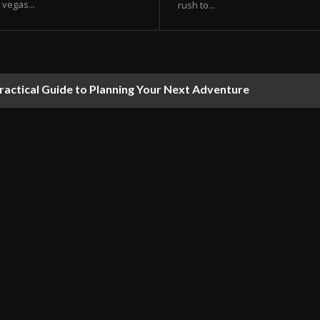
vegas...
rush to...
ractical Guide to Planning Your Next Adventure