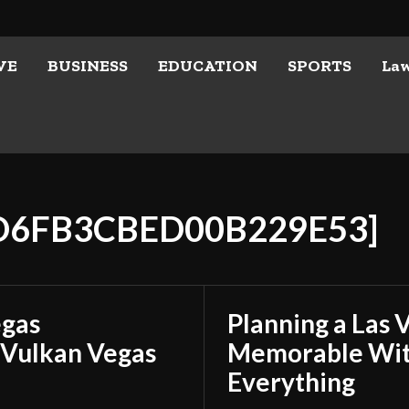
VE
BUSINESS
EDUCATION
SPORTS
La
2D6FB3CBED00B229E53]
egas
Planning a Las 
 Vulkan Vegas
Memorable With
Everything