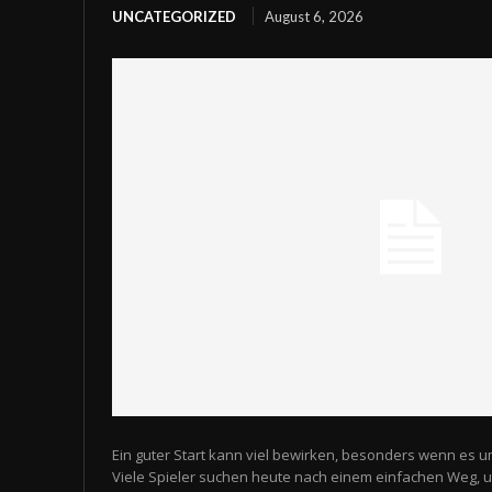
UNCATEGORIZED
August 6, 2026
Ein guter Start kann viel bewirken, besonders wenn es u
Viele Spieler suchen heute nach einem einfachen Weg,