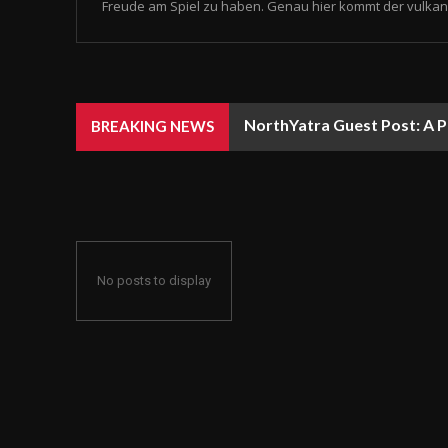
Freude am Spiel zu haben. Genau hier kommt der vulkan 
NorthYatra Guest Post: A P
BREAKING NEWS
No posts to display