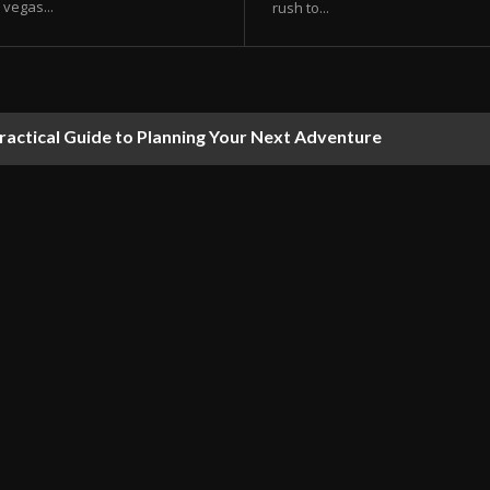
vegas...
rush to...
ractical Guide to Planning Your Next Adventure