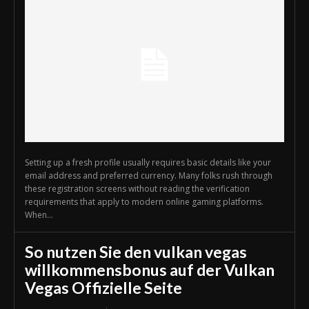
Setting up a fresh profile usually requires basic details like your
email address and preferred currency. Many folks rush through
these registration screens without reading the verification
requirements that apply to modern online gaming platforms.
When...
So nutzen Sie den vulkan vegas
willkommensbonus auf der Vulkan
Vegas Offizielle Seite