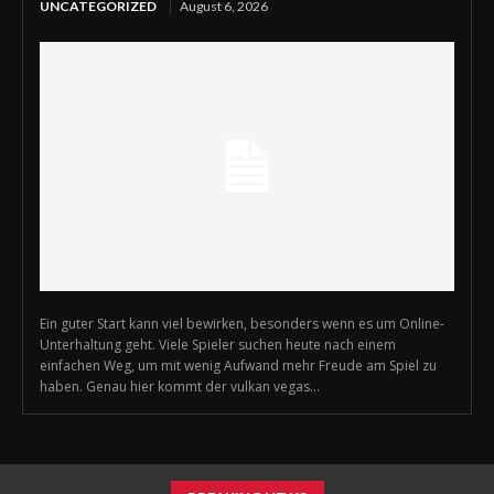
UNCATEGORIZED
August 6, 2026
Ein guter Start kann viel bewirken, besonders wenn es um Online-
Unterhaltung geht. Viele Spieler suchen heute nach einem
einfachen Weg, um mit wenig Aufwand mehr Freude am Spiel zu
haben. Genau hier kommt der vulkan vegas...