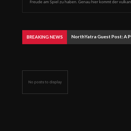
Freude am Spiel zu haben. Genau hier kommt der vulkan 
NorthYatra Guest Post: A P
BREAKING NEWS
No posts to display