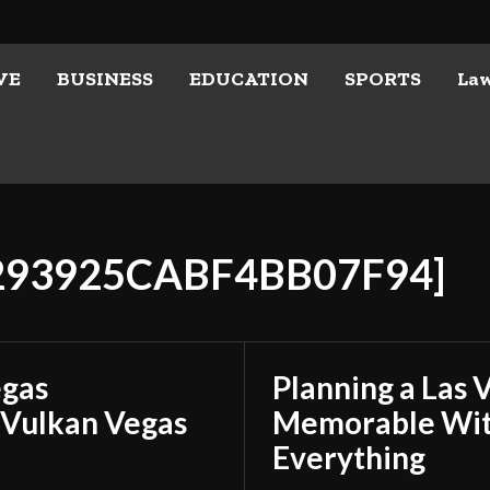
VE
BUSINESS
EDUCATION
SPORTS
La
5293925CABF4BB07F94]
egas
Planning a Las 
 Vulkan Vegas
Memorable With
Everything