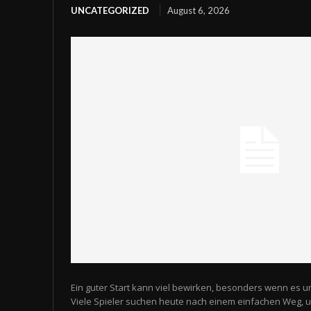
UNCATEGORIZED
August 6, 2026
Ein guter Start kann viel bewirken, besonders wenn es u
Viele Spieler suchen heute nach einem einfachen Weg,