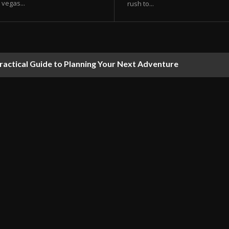
vegas...
rush to...
ractical Guide to Planning Your Next Adventure