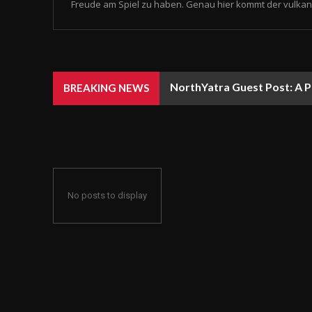
Freude am Spiel zu haben. Genau hier kommt der vulkan 
NorthYatra Guest Post: A P
BREAKING NEWS
No posts to display