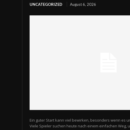
UNCATEGORIZED
August 6, 2026
Ein guter Start kann viel bewirken, besonders wenn es u
Viele Spieler suchen heute nach einem einfachen Weg,