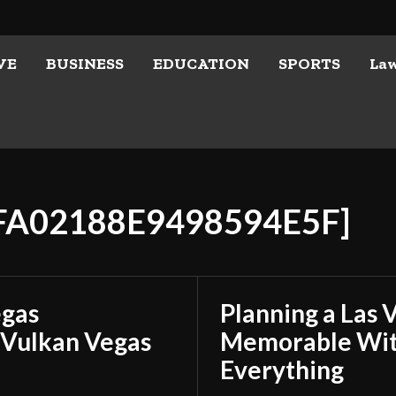
VE
BUSINESS
EDUCATION
SPORTS
La
CFA02188E9498594E5F]
egas
Planning a Las 
 Vulkan Vegas
Memorable With
Everything