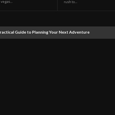
vegas...
rush to...
ractical Guide to Planning Your Next Adventure