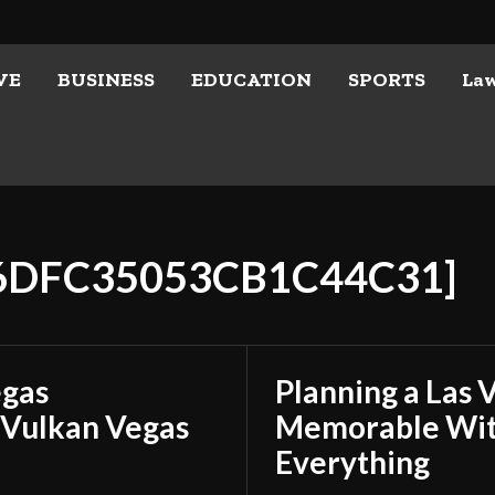
VE
BUSINESS
EDUCATION
SPORTS
La
16DFC35053CB1C44C31]
egas
Planning a Las 
 Vulkan Vegas
Memorable With
Everything