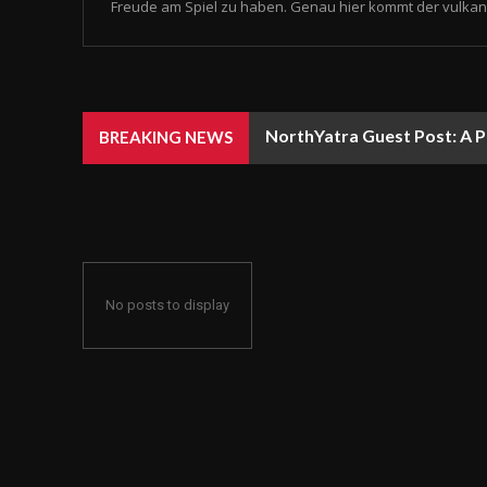
Freude am Spiel zu haben. Genau hier kommt der vulkan 
NorthYatra Guest Post: A P
BREAKING NEWS
No posts to display