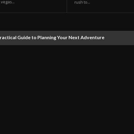
vegas...
rush to...
ractical Guide to Planning Your Next Adventure