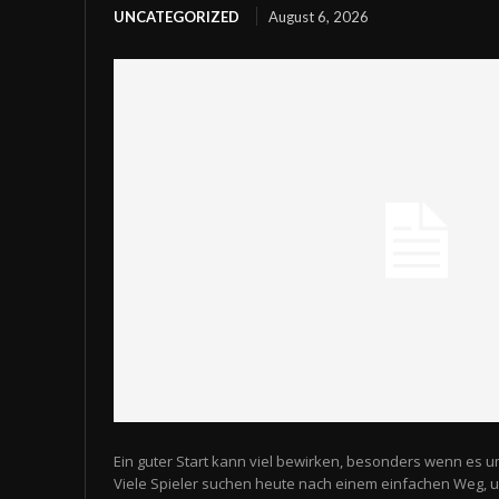
UNCATEGORIZED
August 6, 2026
Ein guter Start kann viel bewirken, besonders wenn es u
Viele Spieler suchen heute nach einem einfachen Weg,