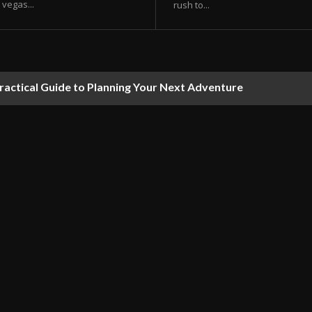
vegas...
rush to...
ractical Guide to Planning Your Next Adventure