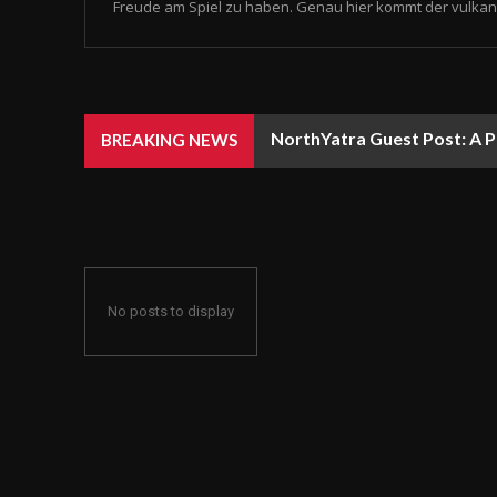
Freude am Spiel zu haben. Genau hier kommt der vulkan 
NorthYatra Guest Post: A P
BREAKING NEWS
No posts to display