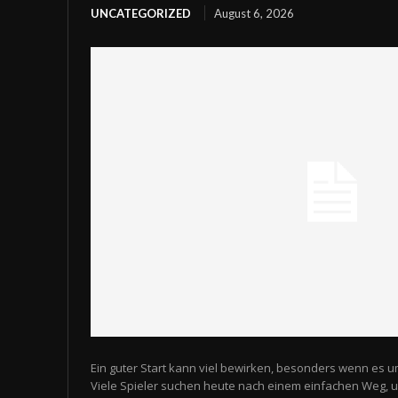
UNCATEGORIZED
August 6, 2026
Ein guter Start kann viel bewirken, besonders wenn es u
Viele Spieler suchen heute nach einem einfachen Weg,