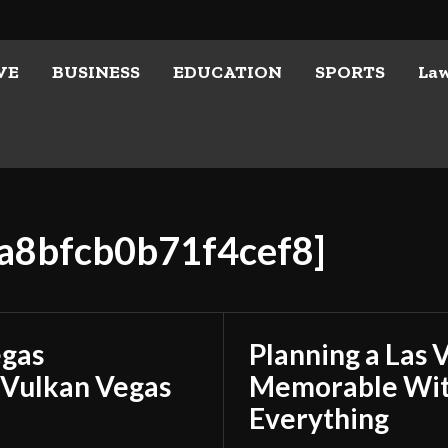
VE
BUSINESS
EDUCATION
SPORTS
La
ea8bfcb0b71f4cef8]
egas
Planning a Las 
 Vulkan Vegas
Memorable With
Everything