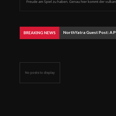
Freude am Spiel zu haben. Genau hier kommt der vulkan 
NorthYatra Guest Post: A P
BREAKING NEWS
No posts to display