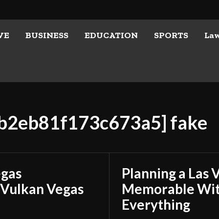
VE
BUSINESS
EDUCATION
SPORTS
La
eb2eb81f173c673a5] fake
egas
Planning a Las 
 Vulkan Vegas
Memorable With
Everything