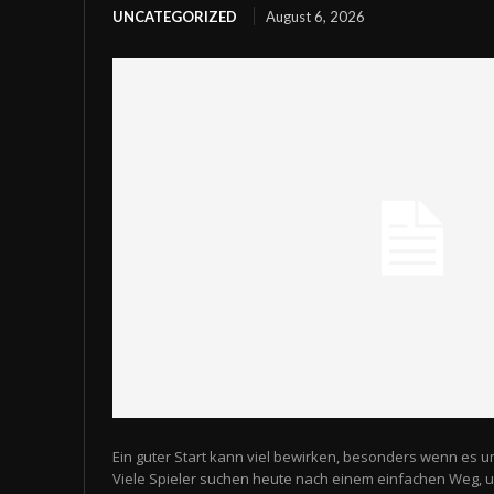
UNCATEGORIZED
August 6, 2026
Ein guter Start kann viel bewirken, besonders wenn es u
Viele Spieler suchen heute nach einem einfachen Weg,