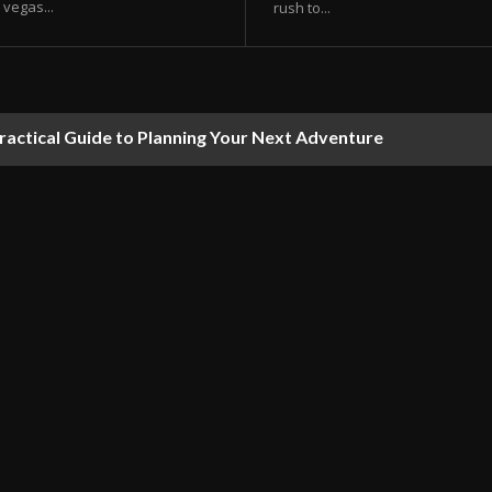
vegas...
rush to...
ractical Guide to Planning Your Next Adventure