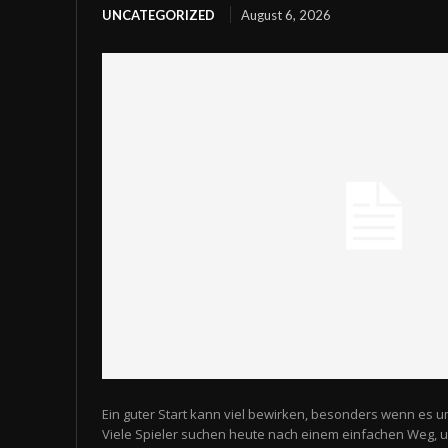
UNCATEGORIZED
August 6, 2026
Ein guter Start kann viel bewirken, besonders wenn es u
Viele Spieler suchen heute nach einem einfachen Weg,