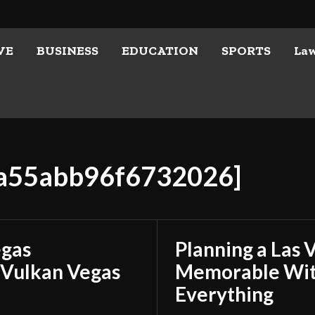
VE
BUSINESS
EDUCATION
SPORTS
La
5a55abb96f6732026]
egas
Planning a Las 
 Vulkan Vegas
Memorable With
Everything