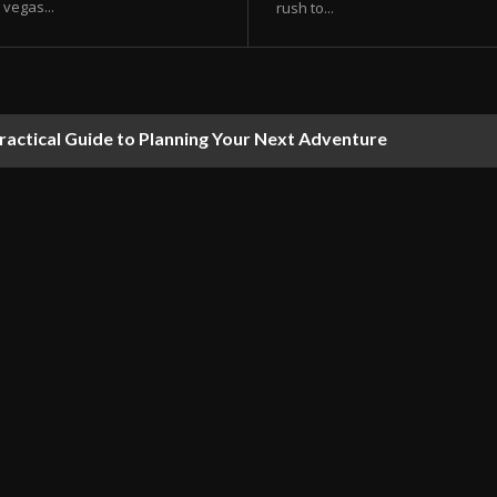
vegas...
rush to...
ractical Guide to Planning Your Next Adventure