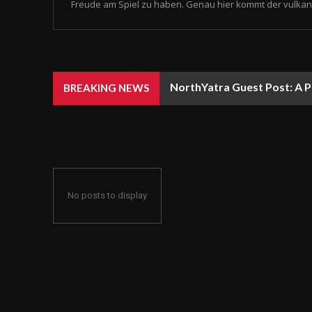
Freude am Spiel zu haben. Genau hier kommt der vulkan 
NorthYatra Guest Post: A P
BREAKING NEWS
No posts to display