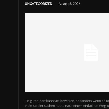
UNCATEGORIZED
August 6, 2026
Ein guter Start kann viel bewirken, besonders wenn es u
Viele Spieler suchen heute nach einem einfachen Weg,