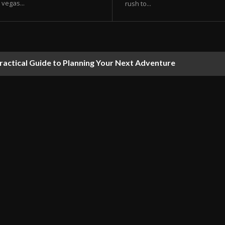
vegas...
rush to...
ractical Guide to Planning Your Next Adventure