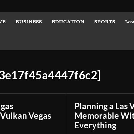
VE
BUSINESS
EDUCATION
SPORTS
La
b3e17f45a4447f6c2]
egas
Planning a Las 
 Vulkan Vegas
Memorable With
Everything