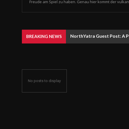
Freude am Spiel zu haben. Genau hier kommt der vulkan 
NorthYatra Guest Post: A P
BREAKING NEWS
No posts to display