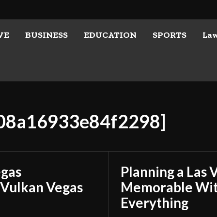
VE
BUSINESS
EDUCATION
SPORTS
La
f08a16933e84f2298]
egas
Planning a Las 
 Vulkan Vegas
Memorable With
Everything