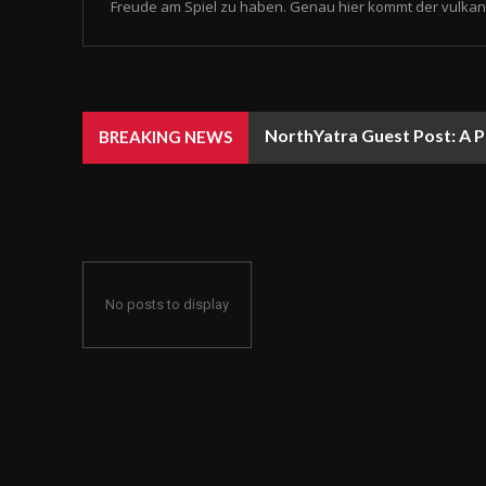
Freude am Spiel zu haben. Genau hier kommt der vulkan 
NorthYatra Guest Post: A P
BREAKING NEWS
No posts to display