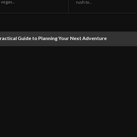
vegas...
rush to...
ractical Guide to Planning Your Next Adventure