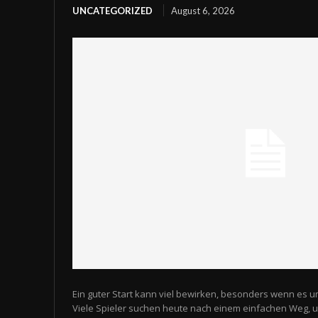
UNCATEGORIZED
August 6, 2026
Ein guter Start kann viel bewirken, besonders wenn es u
Viele Spieler suchen heute nach einem einfachen Weg,