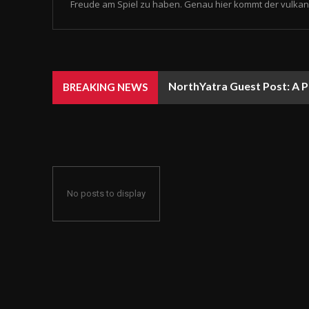
Freude am Spiel zu haben. Genau hier kommt der vulkan 
NorthYatra Guest Post: A P
BREAKING NEWS
No posts to display