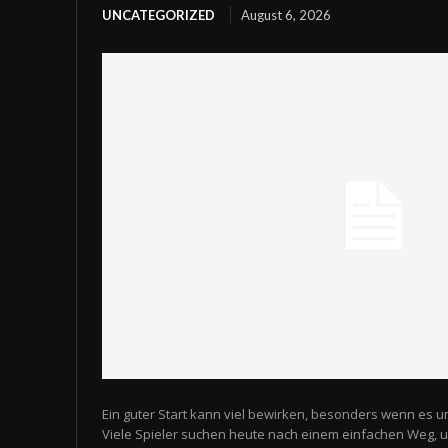
UNCATEGORIZED
August 6, 2026
Ein guter Start kann viel bewirken, besonders wenn es u
Viele Spieler suchen heute nach einem einfachen Weg,