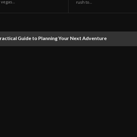
vegas...
rush to...
ractical Guide to Planning Your Next Adventure