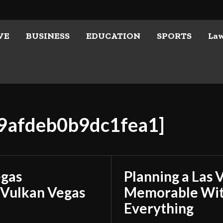
VE
BUSINESS
EDUCATION
SPORTS
La
99afdeb0b9dc1fea1]
egas
Planning a Las 
 Vulkan Vegas
Memorable With
Everything