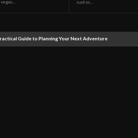
vegas...
rush to...
ractical Guide to Planning Your Next Adventure