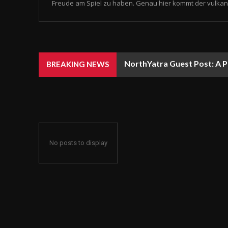
Freude am Spiel zu haben. Genau hier kommt der vulkan 
NorthYatra Guest Post: A P
BREAKING NEWS
No posts to display