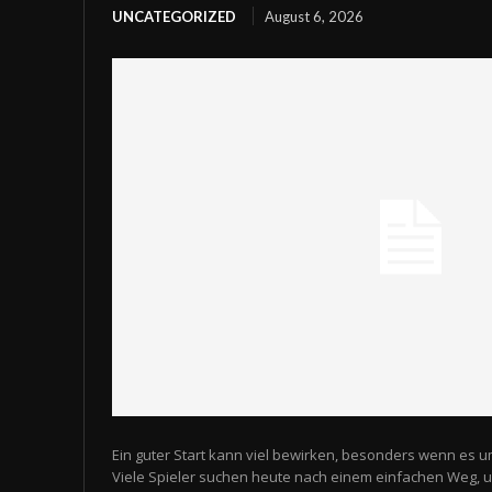
UNCATEGORIZED
August 6, 2026
Ein guter Start kann viel bewirken, besonders wenn es u
Viele Spieler suchen heute nach einem einfachen Weg,