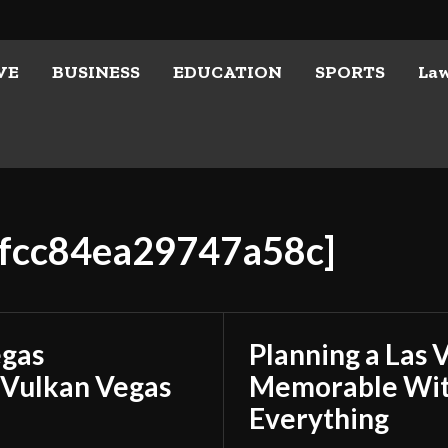
VE
BUSINESS
EDUCATION
SPORTS
La
1fcc84ea29747a58c]
egas
Planning a Las 
 Vulkan Vegas
Memorable With
Everything