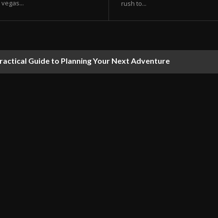
vegas...
rush to...
ractical Guide to Planning Your Next Adventure