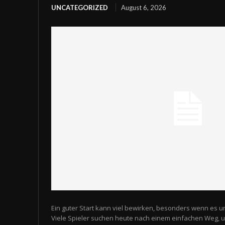
UNCATEGORIZED
August 6, 2026
Ein guter Start kann viel bewirken, besonders wenn es u
Viele Spieler suchen heute nach einem einfachen Weg,