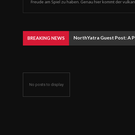
Freude am Spiel zu haben. Genau hier kommt der vulkan 
NorthYatra Guest Post: A P
BREAKING NEWS
No posts to display