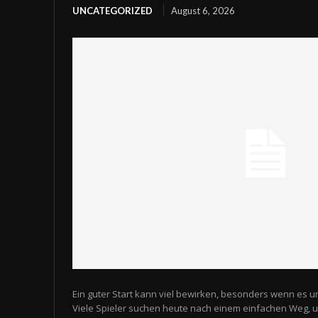
UNCATEGORIZED
August 6, 2026
Ein guter Start kann viel bewirken, besonders wenn es u
Viele Spieler suchen heute nach einem einfachen Weg,