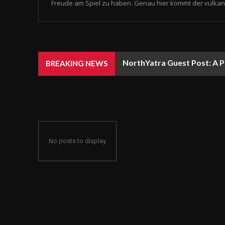
Freude am Spiel zu haben. Genau hier kommt der vulkan 
NorthYatra Guest Post: A P
BREAKING NEWS
No posts to display