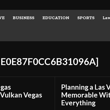
VE
BUSINESS
EDUCATION
SPORTS
La
48E0E87F0CC6B31096A]
egas
Planning a Las 
 Vulkan Vegas
Memorable With
Everything