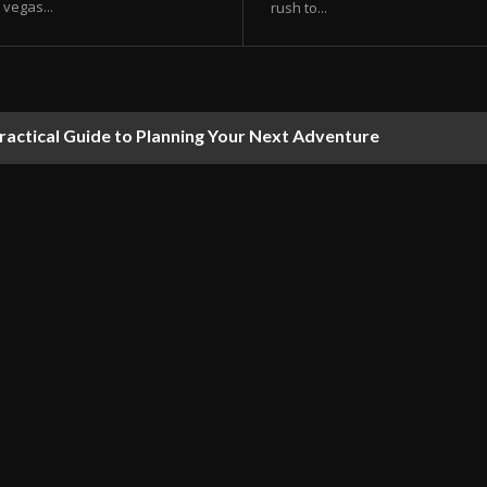
vegas...
rush to...
ractical Guide to Planning Your Next Adventure