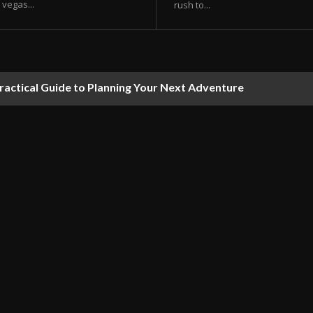
vegas...
rush to...
ractical Guide to Planning Your Next Adventure