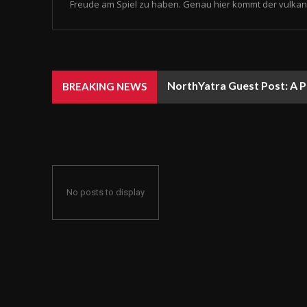
Freude am Spiel zu haben. Genau hier kommt der vulkan 
NorthYatra Guest Post: A P
BREAKING NEWS
No posts to display