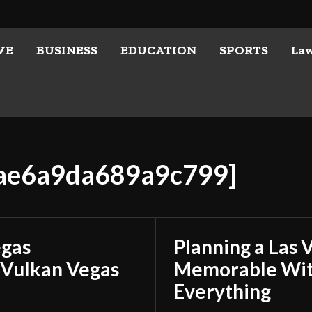
VE
BUSINESS
EDUCATION
SPORTS
La
fae6a9da689a9c799]
egas
Planning a Las 
 Vulkan Vegas
Memorable With
Everything