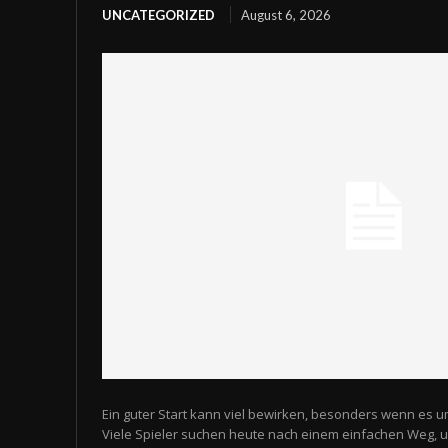
UNCATEGORIZED
August 6, 2026
Ein guter Start kann viel bewirken, besonders wenn es u
Viele Spieler suchen heute nach einem einfachen Weg,