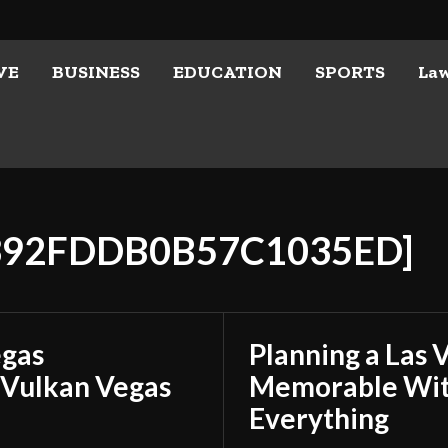
VE
BUSINESS
EDUCATION
SPORTS
La
1392FDDB0B57C1035ED]
egas
Planning a Las 
 Vulkan Vegas
Memorable With
Everything