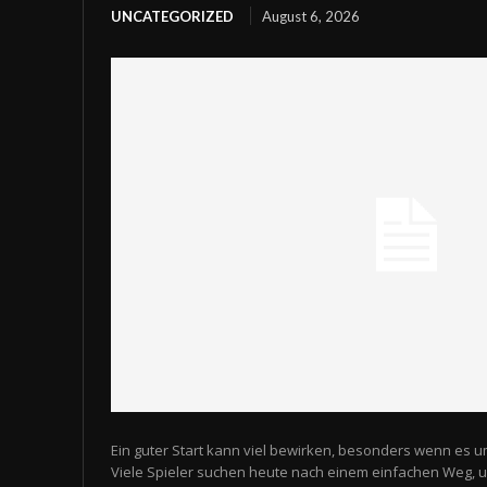
UNCATEGORIZED
August 6, 2026
Ein guter Start kann viel bewirken, besonders wenn es u
Viele Spieler suchen heute nach einem einfachen Weg,