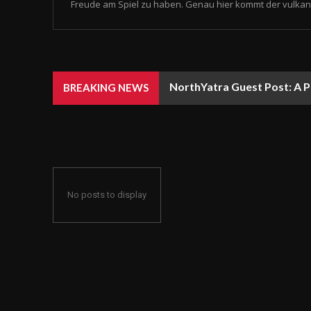
Freude am Spiel zu haben. Genau hier kommt der vulkan 
NorthYatra Guest Post: A P
BREAKING NEWS
No posts to display