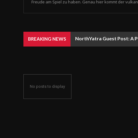
Freude am Spiel zu haben. Genau hier kommt der vulkan 
NorthYatra Guest Post: A P
BREAKING NEWS
No posts to display