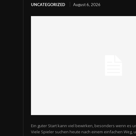
UNCATEGORIZED
August 6, 2026
Ein guter Start kann viel bewirken, besonders wenn es u
Viele Spieler suchen heute nach einem einfachen Weg,