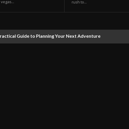
vegas...
rush to...
ractical Guide to Planning Your Next Adventure