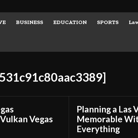
VE
BUSINESS
EDUCATION
SPORTS
La
35531c91c80aac3389]
egas
Planning a Las 
 Vulkan Vegas
Memorable With
Everything